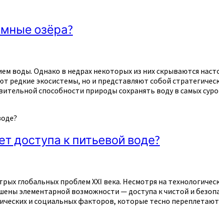
емные озёра?
ием воды. Однако в недрах некоторых из них скрываются нас
 редкие экосистемы, но и представляют собой стратегически
вительной способности природы сохранять воду в самых суров
воде?
ет доступа к питьевой воде?
трых глобальных проблем XXI века. Несмотря на технологичес
ены элементарной возможности — доступа к чистой и безопа
тических и социальных факторов, которые тесно переплетают