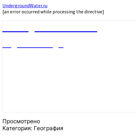
UndergroundWater.ru
[an error occurred while processing the directive]
UndergroundWater.ru
Подземные воды
Просмотрено
Категория:
География