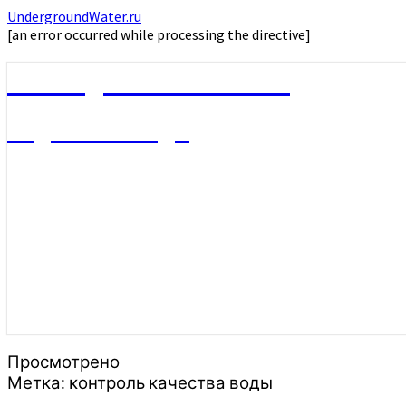
UndergroundWater.ru
[an error occurred while processing the directive]
UndergroundWater.ru
Подземные воды
Просмотрено
Метка:
контроль качества воды