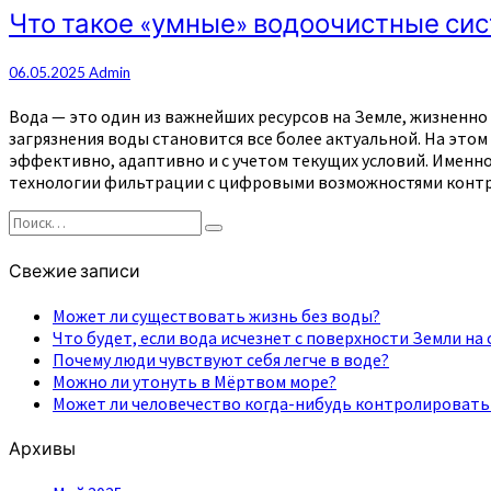
Что
Что такое «умные» водоочистные си
такое
«умные»
06.05.2025
Admin
водоочистные
системы?
Вода — это один из важнейших ресурсов на Земле, жизненн
загрязнения воды становится все более актуальной. На это
эффективно, адаптивно и с учетом текущих условий. Имен
технологии фильтрации с цифровыми возможностями контро
Найти:
Поиск
Свежие записи
Может ли существовать жизнь без воды?
Что будет, если вода исчезнет с поверхности Земли на 
Почему люди чувствуют себя легче в воде?
Можно ли утонуть в Мёртвом море?
Может ли человечество когда-нибудь контролировать
Архивы