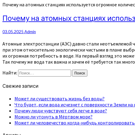
Почему на атомных станциях используется огромное количе
Почему на атомных станциях исполь
03.05.2025
Admin
Атомные электростанции (АЭС) давно стали неотъемлемой 
при этом относительно экологически чистыми в плане выбро
их огромная потребность в воде. На первый взгляд это може
Так почему же вода так важна и зачем её требуется так много
Найти:
Поиск
Свежие записи
Может ли существовать жизнь без воды?
Что будет, если вода исчезнет с поверхности Земли на 
Почему люди чувствуют себя легче в воде?
Можно ли утонуть в Мёртвом море?
Может ли человечество когда-нибудь контролировать
Архивы