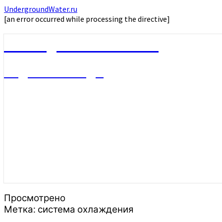
UndergroundWater.ru
[an error occurred while processing the directive]
UndergroundWater.ru
Подземные воды
Просмотрено
Метка:
система охлаждения