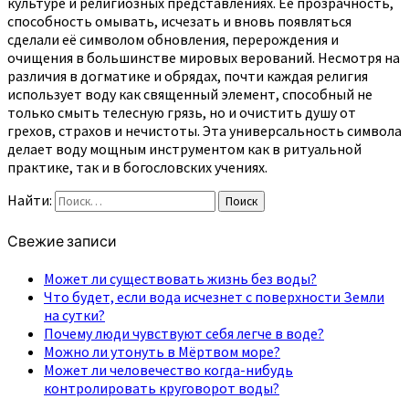
культуре и религиозных представлениях. Её прозрачность,
способность омывать, исчезать и вновь появляться
сделали её символом обновления, перерождения и
очищения в большинстве мировых верований. Несмотря на
различия в догматике и обрядах, почти каждая религия
использует воду как священный элемент, способный не
только смыть телесную грязь, но и очистить душу от
грехов, страхов и нечистоты. Эта универсальность символа
делает воду мощным инструментом как в ритуальной
практике, так и в богословских учениях.
Найти:
Поиск
Свежие записи
Может ли существовать жизнь без воды?
Что будет, если вода исчезнет с поверхности Земли
на сутки?
Почему люди чувствуют себя легче в воде?
Можно ли утонуть в Мёртвом море?
Может ли человечество когда-нибудь
контролировать круговорот воды?