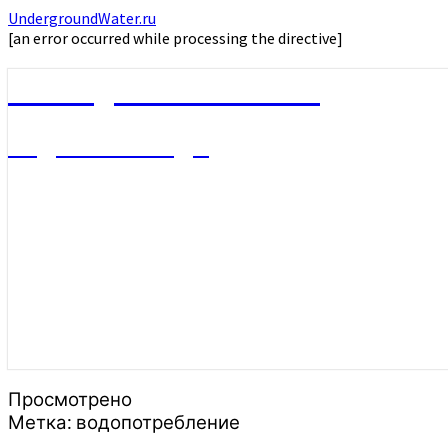
UndergroundWater.ru
[an error occurred while processing the directive]
UndergroundWater.ru
Подземные воды
Просмотрено
Метка:
водопотребление