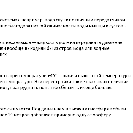
 системах, например, вода служит отличным передатчиком
менно благодаря низкой сжимаемости воды мышцы и суставы
зных механизмов — жидкость должна передавать давление
или вообще выходили бы из строя. Вода или водные
иях.
ость при температуре +4°C — ниже и выше этой температуры
ии температуры. Эти перестройки также оказывают влияние
могут затруднить попытки сблизить их ещё больше.
ного сжимается. Под давлением в тысячи атмосфер её объём
ьное 10 метров добавляет примерно одну атмосферу