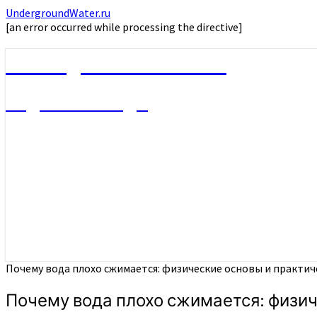
UndergroundWater.ru
[an error occurred while processing the directive]
UndergroundWater.ru
Подземные воды
Почему вода плохо сжимается: физические основы и практич
Почему вода плохо сжимается: физич