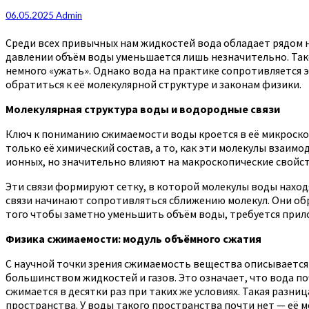
06.05.2025
Admin
Среди всех привычных нам жидкостей вода обладает рядом н
давлении объём воды уменьшается лишь незначительно. Тако
немного «ужать». Однако вода на практике сопротивляется э
обратиться к её молекулярной структуре и законам физики.
Молекулярная структура воды и водородные связи
Ключ к пониманию сжимаемости воды кроется в её микроскоп
только её химический состав, а то, как эти молекулы взаим
ионных, но значительно влияют на макроскопические свойс
Эти связи формируют сетку, в которой молекулы воды наход
связи начинают сопротивляться сближению молекул. Они обр
того чтобы заметно уменьшить объём воды, требуется прил
Физика сжимаемости: модуль объёмного сжатия
С научной точки зрения сжимаемость вещества описывается
большинством жидкостей и газов. Это означает, что вода по
сжимается в десятки раз при таких же условиях. Такая разниц
пространства. У воды такого пространства почти нет — её 