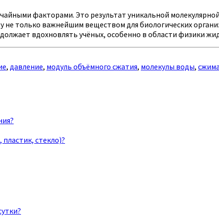
учайными факторами. Это результат уникальной молекулярной
у не только важнейшим веществом для биологических организ
родолжает вдохновлять учёных, особенно в области физики жи
ие
,
давление
,
модуль объёмного сжатия
,
молекулы воды
,
сжим
ния?
 пластик, стекло)?
сутки?