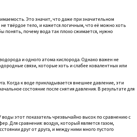
жимаемость. Это значит, что даже при значительном
е твёрдое тело, и кажется логичным, что её можно хоть
ы понять, почему вода так плохо сжимается, нужно
водорода и одного атома кислорода. Однако важен не
водородные связи, которые хоть и слабее ковалентных или
га. Когда к воде прикладывается внешнее давление, эти
чальное состояние после снятия давления. В результате для
У воды этот показатель чрезвычайно высок по сравнению с
ер. Для сравнения: воздух, который является газом,
сстоянии друг от друга, и между ними много пустого