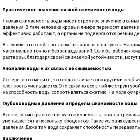
Практическое значение низкой сжимаемости воды
Низкая сжимаемость воды имеет огромное значение в самых 
давления. В теле человека кровь и лимфа переносят давлен
эффективно работают, а органы не подвергаются резким д
В технике это свойство также активно используется. Напр
максимально точно и без запаздываний. Если бы рабочая жи
растворы, благодаря своей сжимаемой устойчивости, могут 
Аномалии воды и их связь с её сжимаемостью
Интересно отметить, что вода отличается и другими необы
плотность уменьшается. Это связано всё с той же структур
на способность воды сопротивляться сжатию. На молекуляр
Глубоководные давления и пределы сжимаемости воды
Всё же, несмотря на её низкую сжимаемость, при экстремаль
уменьшается на несколько процентов. Такие условия сущест
давления. Даже там вода сохраняет способность передавать
Заключение