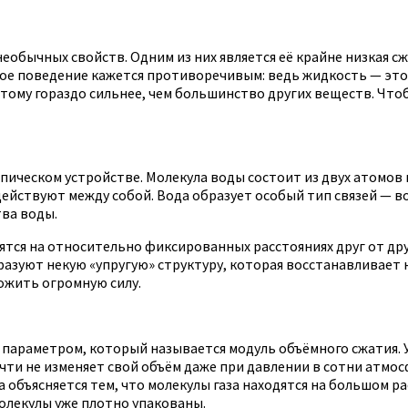
еобычных свойств. Одним из них является её крайне низкая с
е поведение кажется противоречивым: ведь жидкость — это н
тому гораздо сильнее, чем большинство других веществ. Чтоб
ическом устройстве. Молекула воды состоит из двух атомов 
одействуют между собой. Вода образует особый тип связей — 
тва воды.
ятся на относительно фиксированных расстояниях друг от дру
азуют некую «упругую» структуру, которая восстанавливает на
ожить огромную силу.
 параметром, который называется модуль объёмного сжатия. 
чти не изменяет свой объём даже при давлении в сотни атмосф
а объясняется тем, что молекулы газа находятся на большом ра
молекулы уже плотно упакованы.