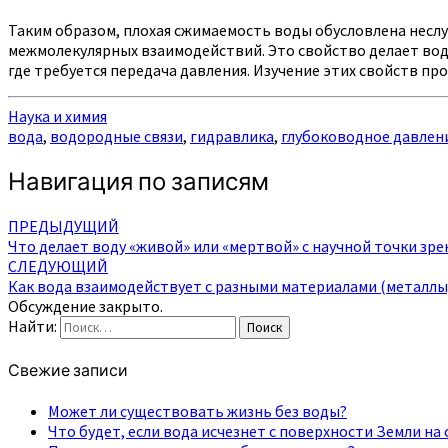
Таким образом, плохая сжимаемость воды обусловлена несл
межмолекулярных взаимодействий. Это свойство делает вод
где требуется передача давления. Изучение этих свойств п
Наука и химия
вода
,
водородные связи
,
гидравлика
,
глубоководное давлен
Навигация по записям
ПРЕДЫДУЩИЙ
Что делает воду «живой» или «мертвой» с научной точки зре
СЛЕДУЮЩИЙ
Как вода взаимодействует с разными материалами (металлы,
Обсуждение закрыто.
Найти:
Поиск
Свежие записи
Может ли существовать жизнь без воды?
Что будет, если вода исчезнет с поверхности Земли на 