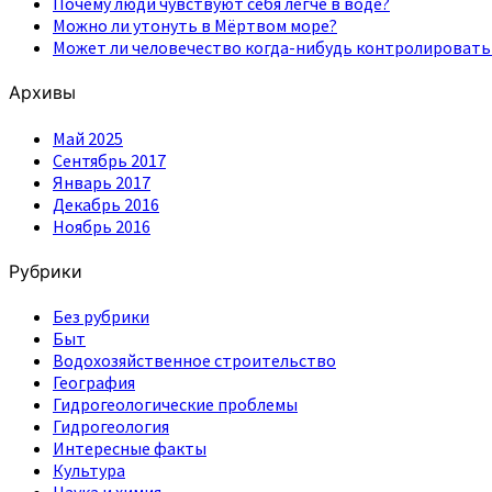
Почему люди чувствуют себя легче в воде?
Можно ли утонуть в Мёртвом море?
Может ли человечество когда-нибудь контролировать
Архивы
Май 2025
Сентябрь 2017
Январь 2017
Декабрь 2016
Ноябрь 2016
Рубрики
Без рубрики
Быт
Водохозяйственное строительство
География
Гидрогеологические проблемы
Гидрогеология
Интересные факты
Культура