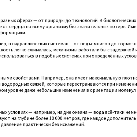
разных сферах — от природы до технологий. В биологических
ие от сердца по всему организму без значительных потерь. И
еформациям.
имер, в гидравлических системах — от подъёмников до тормо
дкость легко сжималась, механизмы работали бы с задержкой 
использоваться в подобных системах при определённых услов
чными свойствами. Например, она имеет максимальную плотн
ой водородных связей, которые перестраиваются при изменен
ном уровне даже небольшие изменения в ориентации молекул 
ных условиях — например, на дне океана — вода всё-таки нем
вуют на глубине более 10 000 метров, где каждое дополнител
 давление практически без искажений.