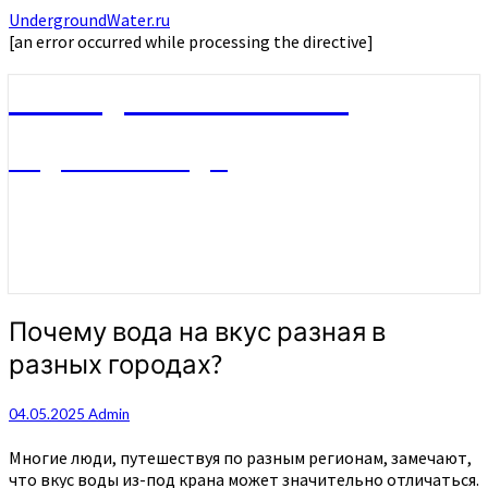
UndergroundWater.ru
[an error occurred while processing the directive]
UndergroundWater.ru
Подземные воды
Почему
Почему вода на вкус разная в
вода
разных городах?
на
вкус
разная
04.05.2025
Admin
в
разных
Многие люди, путешествуя по разным регионам, замечают,
городах?
что вкус воды из-под крана может значительно отличаться.