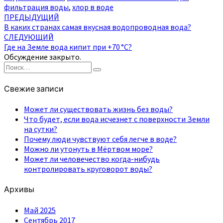
фильтрация воды
,
хлор в воде
Навигация
ПРЕДЫДУЩИЙ
В каких странах самая вкусная водопроводная вода?
по
СЛЕДУЮЩИЙ
записям
Где на Земле вода кипит при +70 °C?
Обсуждение закрыто.
Найти:
Поиск
Свежие записи
Может ли существовать жизнь без воды?
Что будет, если вода исчезнет с поверхности Земли
на сутки?
Почему люди чувствуют себя легче в воде?
Можно ли утонуть в Мёртвом море?
Может ли человечество когда-нибудь
контролировать круговорот воды?
Архивы
Май 2025
Сентябрь 2017