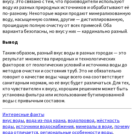
вкусу. Это связано с тем, что производители используют
воду из разных природных источников и обрабатывают её
по-разному. Некоторые марки продают минерализованную
воду, насыщенную солями, другие — дистиллированную,
прошедшую полную очистку от всех примесей. Оба
варианта безопасны, но вкус у них — кардинально разный.
Вывод
Таким образом, разный вкус воды в разных городах — это
результат множества природных и технологических
факторов: от геологических условий и источника воды до
методов очистки и состояния труб. Это не обязательно
говорит о качестве воды: чаще всего она соответствует
санитарным нормам, но её вкус будет различаться. Для тех,
кто чувствителен к вкусу, хорошим решением может быть
установка фильтра или использование бутилированной
воды с привычным составом.
Интересные факты
вкус воды
,
вода из-под крана
,
водопровод
,
жёсткость
воды
,
источники водоснабжения
,
минералы в воде
,
почему
вода отличается
,
региональные особенности воды
,